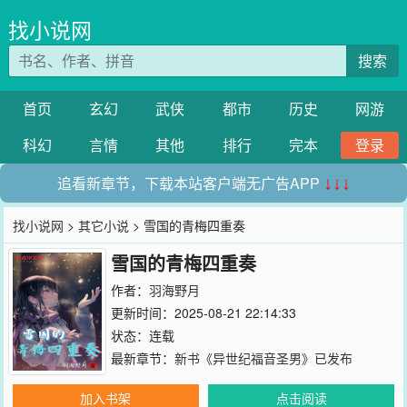
找小说网
搜索
首页
玄幻
武侠
都市
历史
网游
科幻
言情
其他
排行
完本
登录
追看新章节，下载本站客户端无广告APP
↓↓↓
找小说网
>
其它小说
> 雪国的青梅四重奏
雪国的青梅四重奏
作者：
羽海野月
更新时间：2025-08-21 22:14:33
状态：连载
最新章节：
新书《异世纪福音圣男》已发布
加入书架
点击阅读