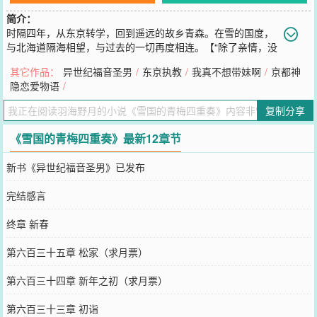
简介：
时隔四年，从东京转学，回到遥远的故乡青森。在雪的国度，
与北海道隔海相望，与过去的一切再度相连。【“除了亲情，没
有比青梅竹马更长久的陪伴。”】【“不存在隐瞒的过往，彼此就是最
其它作品：
异世纪福音圣男
/
东京执教
/
我真不想带妹啊
/
京都神
了解对方的人。”】徘徊于熟悉和亲密之间，在危险与失控的边缘追逐
隐恋爱物语
/
快乐，不知疲倦。【“不会背离，时间已经留下足够多的证明。”】一
同欢笑，也一起沉沦。……关于我的恋爱选项只剩下青梅这回事。
复制分享
您要是觉得《
雪国的青梅四重奏
》还不错的话请不要忘记向您QQ群和
微博微信里的朋友推荐哦！
《雪国的青梅四重奏》最新12章节
新书《异世纪福音圣男》已发布
完结感言
终章 新春
第六百三十五章 松家（求月票）
第六百三十四章 新年之初（求月票）
第六百三十三章 初诣