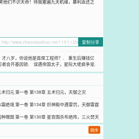
我笑他们不识天命！待我塞遍九天机缘，暴利返还之
复制分享
、
才八岁，你说他是首席工程师？
、
重生后赚钱亿
忍者会开基因锁
、
误遇帝国太子，星际大佬疯争宠
、
五术归元
第一卷 第138章 五术归元，天御之灾
冰霜绝境
第一卷 第134章 炽神殿中遇雷罚，天御雷霆
冤种赠图
塑雷躯
第一卷 第130章 星宫围杀布绝阵，三火焚天
破囚笼​
倒序