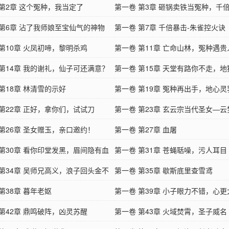
 第2章 这个冤种，我当定了
第一卷 第3章 砸锅卖铁当冤种，千
 第6章 沾了我师娘至宝仙气的神物
四方​
第一卷 第7章 千倍暴击-朱雀控火诀
 第10章 火凤初啼，黎明杀鸡
第一卷 第11章 亡命山林，冤种遇贵
 第14章 我的谢礼，仙子可还满意？
第一卷 第15章 天堂有路你不走，
第18章 林清雪的示好
你闯进来
第一卷 第19章 冤种再出手，地心灵
 第22章 正好，拿你们，试试刀
第一卷 第23章 玄云宗当代圣女—云
 第26章 圣女赠玉，亲口邀约！
第一卷 第27章 血屠
 第30章 看你印堂发黑，眉间隐有血
第一卷 第31章 苍蝇聒噪，污人耳目
 第34章 吴师兄高义，浪子回头金不
第一卷 第35章 歇斯底里查雪鸢
第38章 暮年老妪
第一卷 第39章 小子眼力不错，心更
 第42章 鼎鸣破阵，凶灵苏醒
第一卷 第43章 火域焚霄，圣子威名