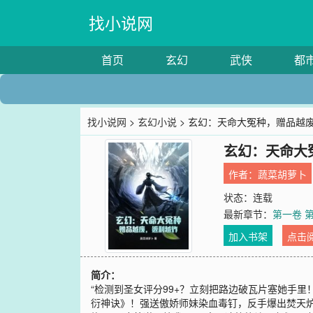
找小说网
首页
玄幻
武侠
都
找小说网
>
玄幻小说
> 玄幻：天命大冤种，赠品越
玄幻：天命大
作者：
蔬菜胡萝卜
状态：连载
最新章节：
第一卷 
加入书架
点击
简介：
“检测到圣女评分99+？立刻把路边破瓦片塞她手
衍神诀》！强送傲娇师妹染血毒钉，反手爆出焚天炉