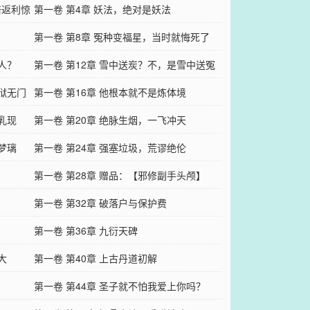
倍返利惊
第一卷 第4章 妖法，绝对是妖法
第一卷 第8章 冤种变福星，当时就悔死了
人？​
第一卷 第12章 雪中送炭？不，是雪中送冤
地狱无门
种！
第一卷 第16章 他根本就不是炼体境
乳现
第一卷 第20章 绝脉生烟，一飞冲天
梦璃
第一卷 第24章 强塞垃圾，荒谬绝伦
第一卷 第28章 赠品：【邪修副手头颅】
第一卷 第32章 破落户与保护费
第一卷 第36章 九衍天碑
大
第一卷 第40章 上古丹道初解
第一卷 第44章 圣子就不怕我爱上你吗？