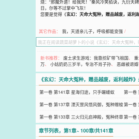
烧：“邪魔外道！给我死！”秦风冷笑掐诀，九衍天
日，尔等不过掌中飞灰！
您要是觉得《
玄幻：天命大冤种，赠品越废，返利
其它作品：
我，天道亲儿子，呼吸都能变强
/
新书推荐：
废土求生游戏：我靠挖矿带飞祖国
、
重
万
、
小姑奶奶三岁半，专治不肖子孙
、
恶雌被退婚
《玄幻：天命大冤种，赠品越废，返利越炸》
第一卷 第141章 星海归途，只手碾蝼蚁
第一卷
第一卷 第137章 湮灭罡风悟风御，冤种赠梭
境自成
第一卷
引暗噬
第一卷 第133章 三火归元启神殿，冤种终章
名扬殿
第一卷
赠星槎
心焰燃
章节列表，第1章~ 100章/共141章