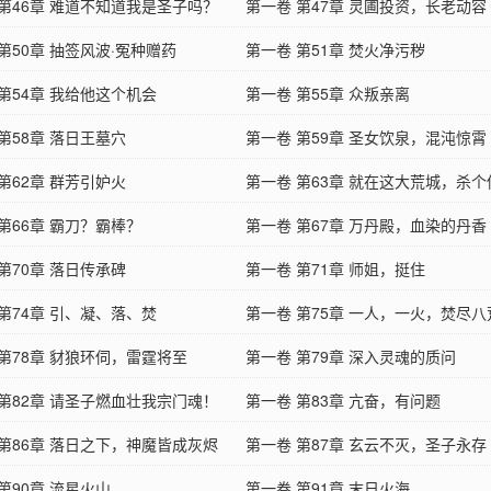
 第46章 难道不知道我是圣子吗？
第一卷 第47章 灵圃投资，长老动容​
第50章 抽签风波·冤种赠药
第一卷 第51章 焚火净污秽
第54章 我给他这个机会
第一卷 第55章 众叛亲离
第58章 落日王墓穴
第一卷 第59章 圣女饮泉，混沌惊霄​
第62章 群芳引妒火​
第一卷 第63章 就在这大荒城，杀
第66章 霸刀？霸棒？
活
第一卷 第67章 万丹殿，血染的丹香​
第70章 落日传承碑
第一卷 第71章 师姐，挺住
第74章 引、凝、落、焚
第一卷 第75章 一人，一火，焚尽八
 第78章 豺狼环伺，雷霆将至
第一卷 第79章 深入灵魂的质问
 第82章 请圣子燃血壮我宗门魂！
第一卷 第83章 亢奋，有问题
 第86章 落日之下，神魔皆成灰烬
第一卷 第87章 玄云不灭，圣子永存
第90章 流星火山
第一卷 第91章 末日火海