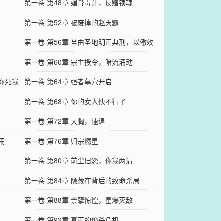
第一卷 第48章 媚骨毒计，反赠锁魂​
第一卷 第52章 被废掉的赵天霸
第一卷 第56章 当由圣地明正典刑，以儆效
尤
第一卷 第60章 宗主授令，暗流涌动​
个你死我
第一卷 第64章 强者墓穴开启
第一卷 第68章 你的女人快不行了
第一卷 第72章 大胸，速退
荒
第一卷 第76章 归宗燃星
第一卷 第80章 前尘旧怨，你我两清
第一卷 第84章 隐藏在背后的致命杀局
第一卷 第88章 余孽惊惶，星爆灭敌
第一卷 第92章 真正的绝杀危机