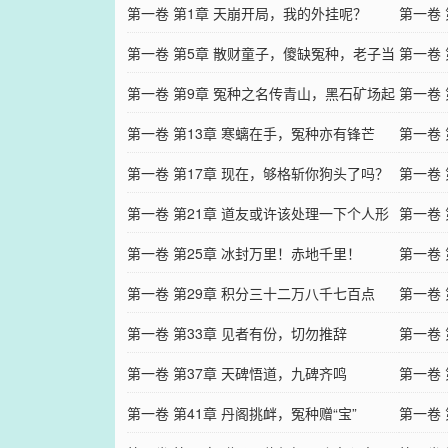
第一卷 第1章 天崩开局，我的外挂呢？
第一卷
第一卷 第5章 散财童子，傻缺冤种，老子当
第一卷
定了
第一卷 第9章 冤种之名传青山，黑石矿场起
第一卷
杀机
第一卷 第13章 寒螭在手，冤种亦有锋芒
第一卷
第一卷 第17章 现在，够格斩你狗头了吗？
第一卷 
第一卷 第21章 道友或许该处理一下个人形
第一卷
象
第一卷 第25章 冰封万里！赤地千里！
第一卷
第一卷 第29章 积分三十二万八千七百点
第一卷
第一卷 第33章 见者有份，切勿推辞
光
第一卷
第一卷 第37章 天碑悟道，九碑齐鸣
换
第一卷 
第一卷 第41章 丹阁挑衅，冤种赠“宝”​​
第一卷