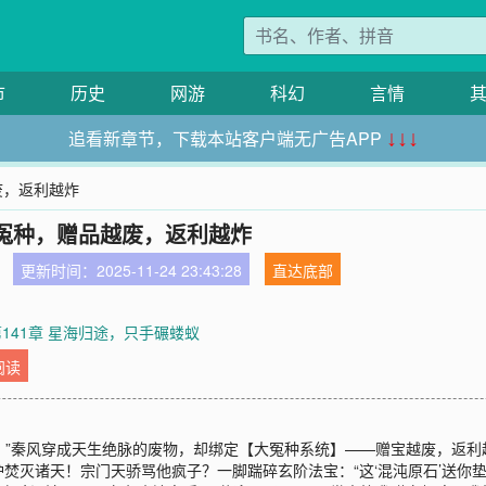
市
历史
网游
科幻
言情
追看新章节，下载本站客户端无广告APP
↓↓↓
废，返利越炸
冤种，赠品越废，返利越炸
更新时间：2025-11-24 23:43:28
直达底部
第141章 星海归途，只手碾蝼蚁
阅读
里！”秦风穿成天生绝脉的废物，却绑定【大冤种系统】——赠宝越废，返
焚灭诸天！宗门天骄骂他疯子？一脚踹碎玄阶法宝：“这‘混沌原石’送你