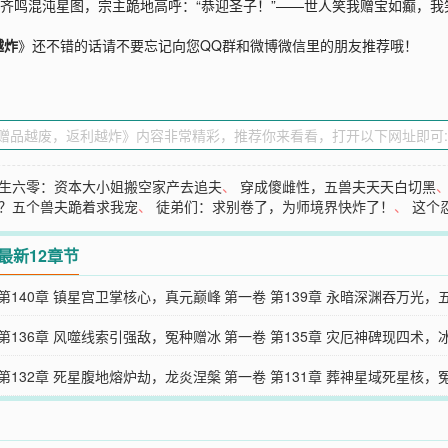
碑齐鸣混沌星图，宗主跪地高呼：“恭迎圣子！”——世人笑我赠宝如癫，
越炸
》还不错的话请不要忘记向您QQ群和微博微信里的朋友推荐哦！
生六零：资本大小姐搬空家产去追夫
、
穿成傻雌性，五兽夫天天白切黑
？五个兽夫跪着求我宠
、
徒弟们：求别卷了，为师境界快炸了！
、
这个
最新12章节
 第140章 镇星宫卫掌核心，真元巅峰
第一卷 第139章 永暗深渊吞万光，
 第136章 风噬线索引强敌，冤种赠冰
灾厄显
第一卷 第135章 灾厄神碑现四术，
 第132章 死星腹地熔炉劫，龙炎涅槃
凝霜御
第一卷 第131章 葬神星域死星核，
引真炎