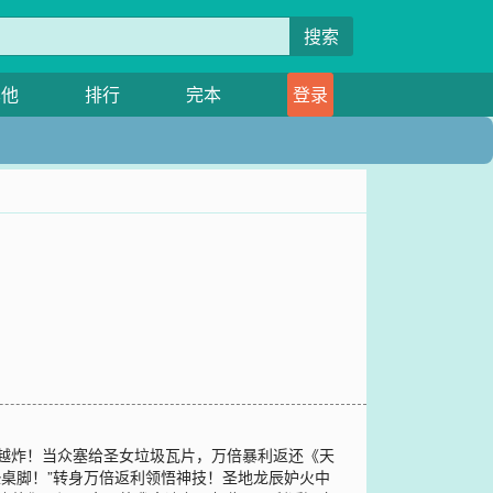
搜索
其他
排行
完本
登录
利越炸！当众塞给圣女垃圾瓦片，万倍暴利返还《天
垫桌脚！”转身万倍返利领悟神技！圣地龙辰妒火中